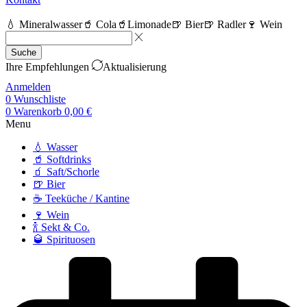
💧 Mineralwasser
🥤 Cola
🥤Limonade
🍺 Bier
🍺 Radler
🍷 Wein
Suche
Ihre Empfehlungen
Aktualisierung
Anmelden
0
Wunschliste
0
Warenkorb
0,00
€
Menu
💧 Wasser
🥤 Softdrinks
🧃 Saft/Schorle
🍺 Bier
☕ Teeküche / Kantine
🍷 Wein
🍾 Sekt & Co.
🥃 Spirituosen