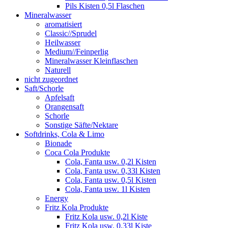
Pils Kisten 0,5l Flaschen
Mineralwasser
aromatisiert
Classic//Sprudel
Heilwasser
Medium//Feinperlig
Mineralwasser Kleinflaschen
Naturell
nicht zugeordnet
Saft/Schorle
Apfelsaft
Orangensaft
Schorle
Sonstige Säfte/Nektare
Softdrinks, Cola & Limo
Bionade
Coca Cola Produkte
Cola, Fanta usw. 0,2l Kisten
Cola, Fanta usw. 0,33l Kisten
Cola, Fanta usw. 0,5l Kisten
Cola, Fanta usw. 1l Kisten
Energy
Fritz Kola Produkte
Fritz Kola usw. 0,2l Kiste
Fritz Kola usw. 0,33l Kiste