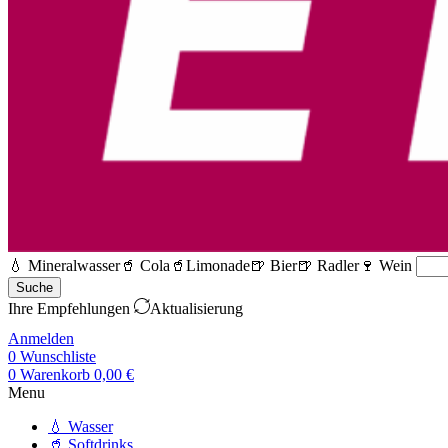
💧 Mineralwasser
🥤 Cola
🥤Limonade
🍺 Bier
🍺 Radler
🍷 Wein
Suche
Ihre Empfehlungen
Aktualisierung
Anmelden
0
Wunschliste
0
Warenkorb
0,00
€
Menu
💧 Wasser
🥤 Softdrinks