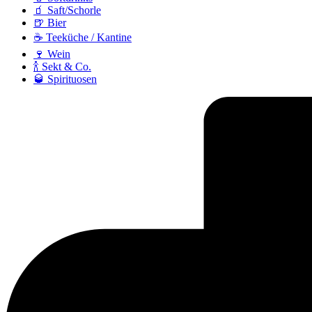
🧃 Saft/Schorle
🍺 Bier
☕ Teeküche / Kantine
🍷 Wein
🍾 Sekt & Co.
🥃 Spirituosen