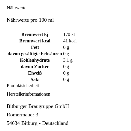
Nährwerte
Nährwerte pro 100 ml
Brennwert kj
170
kJ
Brennwert kcal
41
kcal
Fett
0
g
davon
gesättigte Fettsäuren
0
g
Kohlenhydrate
3,1
g
davon
Zucker
0
g
Eiweiß
0
g
Salz
0
g
Produktsicherheit
Herstellerinformationen
Bitburger Braugruppe GmbH
Römermauer 3
54634 Bitburg - Deutschland