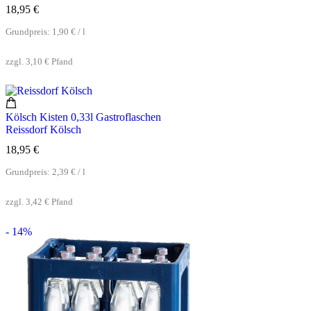
18,95
€
Grundpreis:
1,90
€
/
l
zzgl.
3,10
€
Pfand
Kölsch Kisten 0,33l Gastroflaschen
Reissdorf Kölsch
18,95
€
Grundpreis:
2,39
€
/
l
zzgl.
3,42
€
Pfand
- 14%