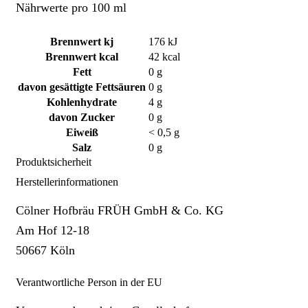
Nährwerte pro 100 ml
Brennwert kj
176
kJ
Brennwert kcal
42
kcal
Fett
0
g
davon
gesättigte Fettsäuren
0
g
Kohlenhydrate
4
g
davon
Zucker
0
g
Eiweiß
< 0,5
g
Salz
0
g
Produktsicherheit
Herstellerinformationen
Cölner Hofbräu FRÜH GmbH & Co. KG
Am Hof 12-18
50667 Köln
Verantwortliche Person in der EU