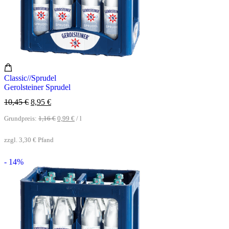
Classic//Sprudel
Gerolsteiner Sprudel
10,45
€
8,95
€
Grundpreis:
1,16
€
0,99
€
/
l
zzgl.
3,30
€
Pfand
- 14%