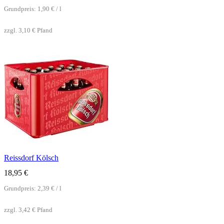
Grundpreis:
1,90
€
/
l
zzgl.
3,10
€
Pfand
Reissdorf Kölsch
18,95
€
Grundpreis:
2,39
€
/
l
zzgl.
3,42
€
Pfand