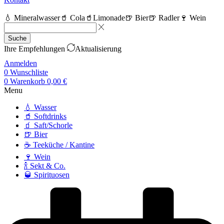
💧 Mineralwasser
🥤 Cola
🥤Limonade
🍺 Bier
🍺 Radler
🍷 Wein
Suche
Ihre Empfehlungen
Aktualisierung
Anmelden
0
Wunschliste
0
Warenkorb
0,00
€
Menu
💧 Wasser
🥤 Softdrinks
🧃 Saft/Schorle
🍺 Bier
☕ Teeküche / Kantine
🍷 Wein
🍾 Sekt & Co.
🥃 Spirituosen