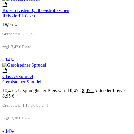
Kölsch Kisten 0,33l Gastroflaschen
Reissdorf Kölsch
18,95
€
Grundpreis:
2,39
€
/
l
zzgl.
3,42
€
Pfand
- 14%
Classic//Sprudel
Gerolsteiner Sprudel
10,45
€
Ursprünglicher Preis war: 10,45 €
8,95
€
Aktueller Preis ist:
8,95 €.
Grundpreis:
1,16
€
0,99
€
/
l
zzgl.
3,30
€
Pfand
- 14%