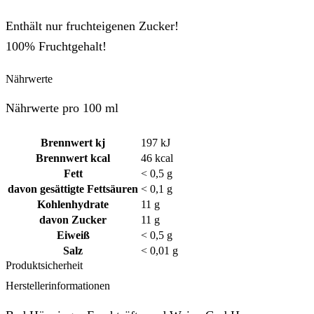
Enthält nur fruchteigenen Zucker!
100% Fruchtgehalt!
Nährwerte
Nährwerte pro 100 ml
Brennwert kj
197
kJ
Brennwert kcal
46
kcal
Fett
< 0,5
g
davon
gesättigte Fettsäuren
< 0,1
g
Kohlenhydrate
11
g
davon
Zucker
11
g
Eiweiß
< 0,5
g
Salz
< 0,01
g
Produktsicherheit
Herstellerinformationen